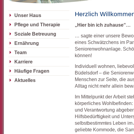
Herzlich Willkomme
Unser Haus
Pflege und Therapie
„Hier bin ich zuhause“…
Soziale Betreuung
… sagte einer unsere Bew
eines Schwätzchens im Park
Ernährung
Seniorenwohnanlage. Schöne
Team
können!
Karriere
Individuell wohnen, liebevol
Häufige Fragen
Büdelsdorf – die Seniore
Menschen zur Seite, die au
Aktuelles
Alltag nicht mehr allein be
Im Mittelpunkt der Arbeit ste
körperliches Wohlbefinden: 
und Verantwortung abgeben 
Hilfsbedürftigkeit und Unters
selbstbestimmtes Leben im A
geliebte Kommode, die Sam